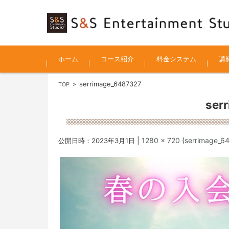
コンテンツに移動
ホーム
コース紹介
料金システム
講
serrimage_6487327
ヴォーカルコース
カラオケコース
Kidsヴォーカルコース
ミュージカルパフォーマン
S&S ハーモニーコース
声優コース
俳優・演劇コース
Kidsグループコース
Kidsピアノコース
楽器・ソルフェージュ・そ
オンラインレッスン
レコーディング・アレンジ
ヴォ
楽器
声優
演劇
キッ
TOP
>
スコース
の他
の他
ser
|
1280 × 720
(
serrimage_6
公開日時：
2023年3月1日