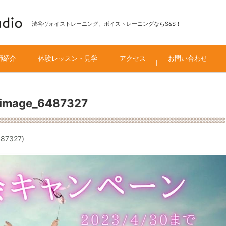
渋谷ヴォイストレーニング、ボイストレーニングならS&S！
師紹介
体験レッスン・見学
アクセス
お問い合わせ
ーカルコース
・ソルフェージュ・そ
ズミュージカル
rimage_6487327
487327
)